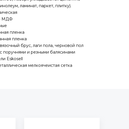
инолеум, ламинат, паркет, плитку).
лическая
— МДФ
ные
нная пленка
нная пленка
язочный брус, лаги пола, черновой пол
 с поручнями и резными балясинами
ли Eskosell
еталлическая мелкоячеистая сетка