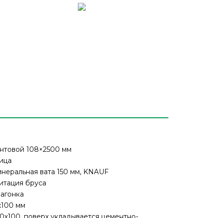
нтовой 108×2500 мм
ица
неральная вата 150 мм, KNAUF
итация бруса
вагонка
х100 мм
0х100, поверх укладывается цементно-