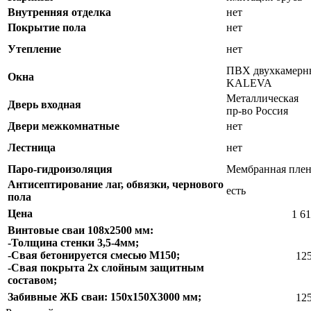
Внутренняя отделка
нет
Покрытие пола
нет
Утепление
нет
ПВХ двухкамерны
Окна
KALEVA
Металлическая
Дверь входная
пр-во Россия
Двери межкомнатные
нет
Лестница
нет
Паро-гидроизоляция
Мембранная плен
Антисептирование лаг, обвязки, чернового
есть
пола
Цена
1 61
Винтовые сваи 108х2500 мм:
-Толщина стенки 3,5-4мм;
-Свая бетонируется смесью М150;
125
-Свая покрыта 2х слойным защитным
составом;
Забивные ЖБ сваи: 150х150Х3000 мм;
125