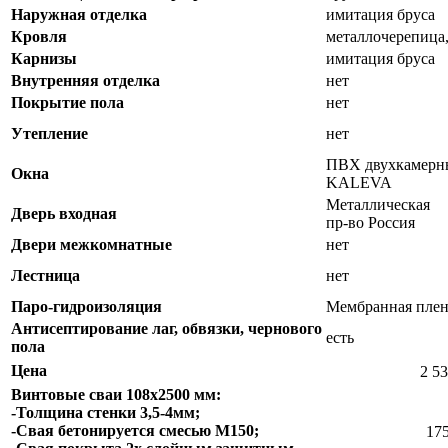
Наружная отделка
имитация бруса
Кровля
металлочерепица,
Карнизы
имитация бруса
Внутренняя отделка
нет
Покрытие пола
нет
Утепление
нет
ПВХ двухкамерны
Окна
KALEVA
Металлическая
Дверь входная
пр-во Россия
Двери межкомнатные
нет
Лестница
нет
Паро-гидроизоляция
Мембранная плен
Антисептирование лаг, обвязки, чернового
есть
пола
Цена
2 53
Винтовые сваи 108х2500 мм:
-Толщина стенки 3,5-4мм;
-Свая бетонируется смесью М150;
175