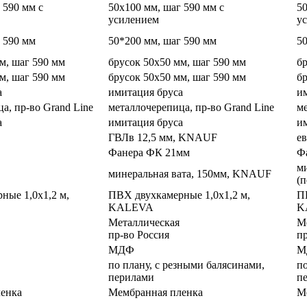
 590 мм с
50х100 мм, шаг 590 мм с
50
усилением
у
 590 мм
50*200 мм, шаг 590 мм
5
м, шаг 590 мм
брусок 50х50 мм, шаг 590 мм
бр
м, шаг 590 мм
брусок 50х50 мм, шаг 590 мм
бр
а
имитация бруса
и
а, пр-во Grand Line
металлочерепица, пр-во Grand Line
ме
а
имитация бруса
и
ГВЛв 12,5 мм, KNAUF
е
Фанера ФК 21мм
Ф
м
минеральная вата, 150мм, KNAUF
(п
ные 1,0х1,2 м,
ПВХ двухкамерные 1,0х1,2 м,
П
KALEVA
K
Металлическая
М
пр-во Россия
пр
МДФ
М
по плану, с резными балясинами,
по
перилами
п
енка
Мембранная пленка
М