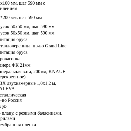
х100 мм, шаг 590 мм с
силением
0*200 мм, шаг 590 мм
усок 50х50 мм, шаг 590 мм
усок 50х50 мм, шаг 590 мм
митация бруса
таллочерепица, пр-во Grand Line
митация бруса
вровагонка
анера ФК 21мм
инеральная вата, 200мм, KNAUF
ерекрестное)
ВХ двухкамерные 1,0х1,2 м,
ALEVA
еталлическая
-во Россия
ДФ
 плану, с резными балясинами,
ерилами
ембранная пленка