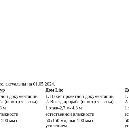
, актуальны на 01.05.2024.
ур
Дом Lite
Д
ктной документации
1. Пакет проектной документации
1
ба (осмотр участка)
2. Выезд прораба (осмотр участка)
2.
,3 м
1 этаж-2,7 м- 4,3 м
1 
влажности
естественной влажности
е
 590 мм с
50х150 мм, шаг 590 мм с
50
усилением
у