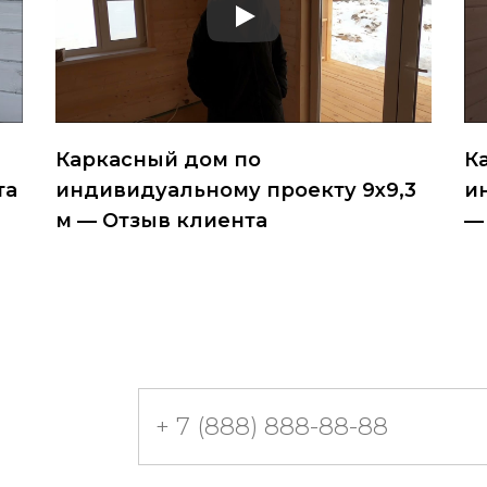
Каркасный дом по
К
та
индивидуальному проекту 9х9,3
и
м — Отзыв клиента
—