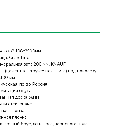
нтовой 108х2500мм
ца, GrandLine
инеральная вата 200 мм, KNAUF
П (цементно-стружечная плита) под покраску
х100 мм
ическая, пр-во Россия
имитация бруса
ванная доска 36мм
ный стеклопакет
нная пленка
нная пленка
язочный брус, лаги пола, чернового пола