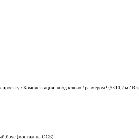
 проекту /
Комплектация
«под ключ» /
размером 9,5×10,2 м /
Вла
ый брус (монтаж на ОСБ)