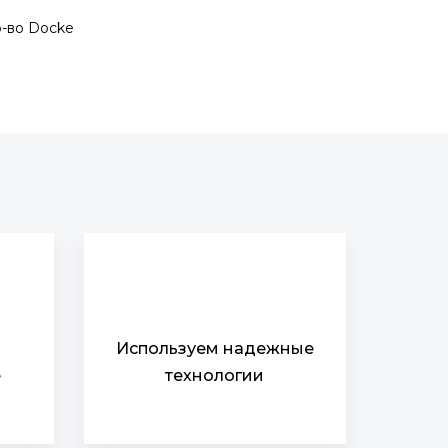
р-во Docke
Используем надежные
е
технологии