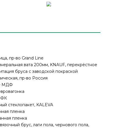
ца, пр-во Grand Line
инеральная вата 200мм, KNAUF, перекрёстное
тация бруса с заводской покраской
ическая, пр-во Россия
— МДФ
евровагонка
 ФК
ный стеклопакет, KALEVA
нная пленка
нная пленка
язочный брус, лаги пола, чернового пола,