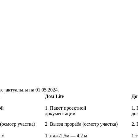
, актуальны на 01.05.2024.
р
Дом Lite
До
ой
1. Пакет проектной
1.
тации
документации
д
(осмотр участка)
2. Выезд прораба (осмотр участка)
2.
2 м
1 этаж-2,5м — 4,2 м
1 