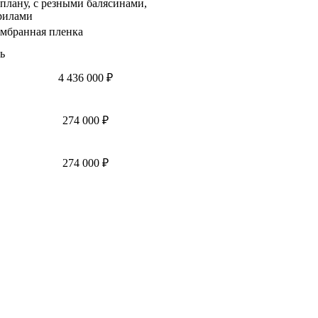
 плану, с резными балясинами,
рилами
мбранная пленка
ь
4 436 000 ₽
274 000 ₽
274 000 ₽