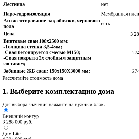
Лестница
нет
Паро-гидроизоляция
Мембранная плен
Антисептирование лаг, обвязки, чернового
есть
пола
Цена
3 28
Винтовые сваи 108х2500 мм:
-Толщина стенки 3,5-4мм;
-Свая бетонируется смесью М150;
274
-Свая покрыта 2х слойным защитным
составом;
Забивные ЖБ сваи: 150х150Х3000 мм;
274
Рассчитайте стоимость дома
1. Выберите комплектацию дома
Для выбора значения нажмите на нужный блок.
Внешний контур
3 288 000 руб.
Дом Lite