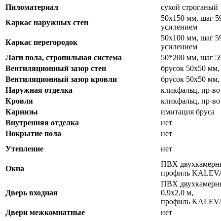
Пиломатериал
сухой строганый
50х150 мм, шаг 5
Каркас наружных стен
усилением
50х100 мм, шаг 5
Каркас перегородок
усилением
Лаги пола, стропильная система
50*200 мм, шаг 5
Вентиляционный зазор стен
брусок 50х50 мм,
Вентиляционный зазор кровли
брусок 50х50 мм,
Наружная отделка
кликфальц, пр-во
Кровля
кликфальц, пр-во
Карнизы
имитация бруса
Внутренняя отделка
нет
Покрытие пола
нет
Утепление
нет
ПВХ двухкамерны
Окна
профиль KALEVA,
ПВХ двухкамерны
Дверь входная
0,9х2,0 м,
профиль KALEV
Двери межкомнатные
нет