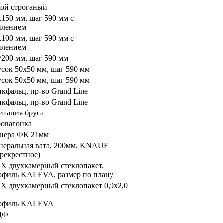
хой строганый
х150 мм, шаг 590 мм с
илением
х100 мм, шаг 590 мм с
илением
*200 мм, шаг 590 мм
усок 50х50 мм, шаг 590 мм
усок 50х50 мм, шаг 590 мм
икфальц, пр-во Grand Line
икфальц, пр-во Grand Line
итация бруса
ровагонка
нера ФК 21мм
неральная вата, 200мм, KNAUF
ерекрестное)
Х двухкамерный стеклопакет,
офиль KALEVA, размер по плану
Х двухкамерный стеклопакет 0,9х2,0
офиль KALEVA
ДФ