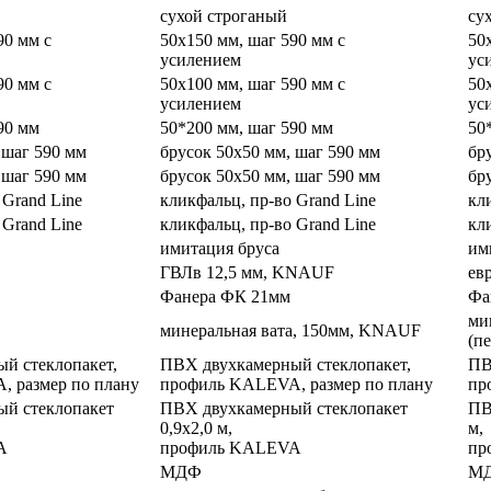
сухой строганый
су
90 мм с
50х150 мм, шаг 590 мм с
50
усилением
ус
90 мм с
50х100 мм, шаг 590 мм с
50
усилением
ус
90 мм
50*200 мм, шаг 590 мм
50
 шаг 590 мм
брусок 50х50 мм, шаг 590 мм
бр
 шаг 590 мм
брусок 50х50 мм, шаг 590 мм
бр
 Grand Line
кликфальц, пр-во Grand Line
кл
 Grand Line
кликфальц, пр-во Grand Line
кл
имитация бруса
им
ГВЛв 12,5 мм, KNAUF
ев
Фанера ФК 21мм
Фа
ми
минеральная вата, 150мм, KNAUF
(п
й стеклопакет,
ПВХ двухкамерный стеклопакет,
ПВ
 размер по плану
профиль KALEVA, размер по плану
пр
й стеклопакет
ПВХ двухкамерный стеклопакет
ПВ
0,9х2,0 м,
м,
A
профиль KALEVA
пр
МДФ
М