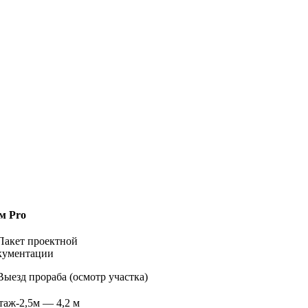
м Pro
 Пакет проектной
окументации
 Выезд прораба (осмотр участка)
этаж-2,5м — 4,2 м