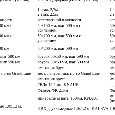
1 этаж-2,7м
1 
2 этаж-2,5м
2 
ажности
естественной влажности
ес
90 мм с
50х150 мм, шаг 590 мм с
50
усилением
ус
90 мм с
50х100 мм, шаг 590 мм с
50
усилением
ус
90 мм
50*200 мм, шаг 590 мм
50
 шаг 590 мм
брусок 50х50 мм, шаг 590 мм
бр
 шаг 590 мм
брусок 50х50 мм, шаг 590 мм
бр
имитация бруса
им
 пр-во Grand Line
металлочерепица, пр-во Grand Line
ме
имитация бруса
им
ГВЛв 12,5 мм, KNAUF
ев
Фанера ФК 21мм
Фа
ми
минеральная вата, 150мм, KNAUF
(п
е 1,0х1,2 м,
ПВХ двухкамерные 1,0х1,2 м, KALEVA
ПВ