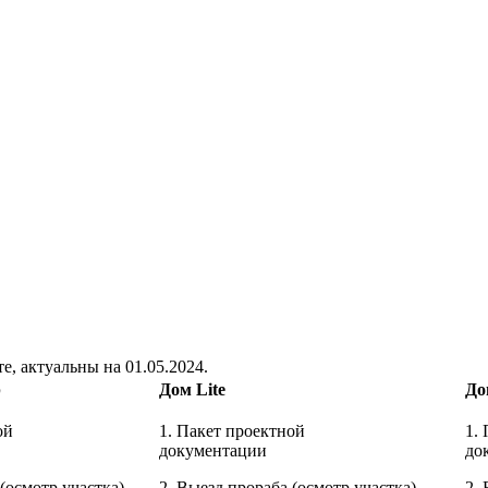
, актуальны на 01.05.2024.
р
Дом Lite
До
ой
1. Пакет проектной
1.
тации
документации
д
(осмотр участка)
2. Выезд прораба (осмотр участка)
2.