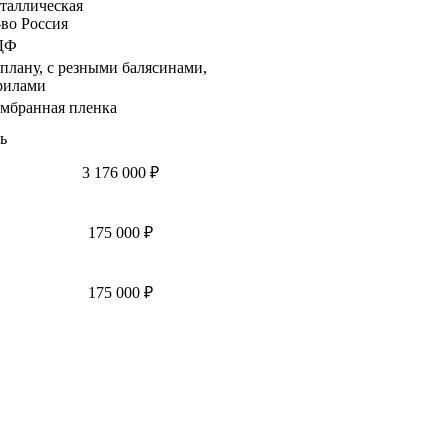
таллическая
-во Россия
ДФ
 плану, с резными балясинами,
рилами
мбранная пленка
ь
3 176 000 ₽
175 000 ₽
175 000 ₽