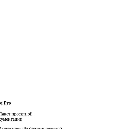
м Pro
 Пакет проектной
окументации
 Выезд прораба (осмотр участка)