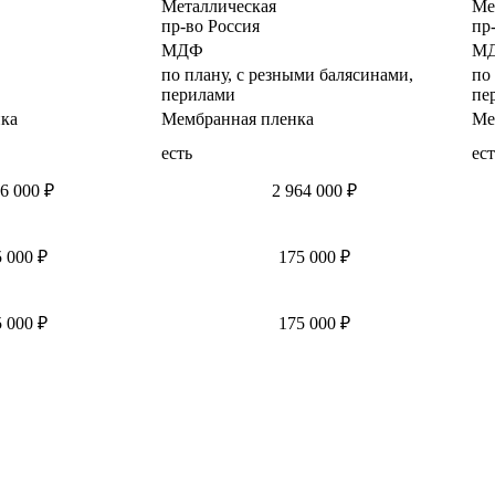
Металлическая
Ме
пр-во Россия
пр
МДФ
М
по плану, с резными балясинами,
по
перилами
пе
ка
Мембранная пленка
Ме
есть
ест
6 000 ₽
2 964 000 ₽
 000 ₽
175 000 ₽
 000 ₽
175 000 ₽