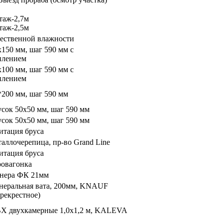
этаж-2,7м
этаж-2,5м
тественной влажности
х150 мм, шаг 590 мм с
илением
х100 мм, шаг 590 мм с
илением
*200 мм, шаг 590 мм
усок 50х50 мм, шаг 590 мм
усок 50х50 мм, шаг 590 мм
итация бруса
таллочерепица, пр-во Grand Line
итация бруса
ровагонка
нера ФК 21мм
неральная вата, 200мм, KNAUF
ерекрестное)
Х двухкамерные 1,0х1,2 м, KALEVA