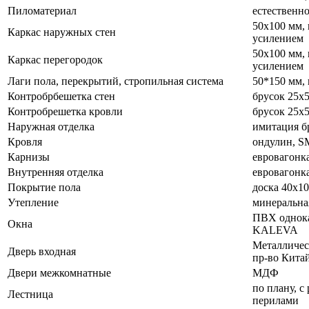
Пиломатериал
естественн
50х100 мм, 
Каркас наружных стен
усилением
50х100 мм, 
Каркас перегородок
усилением
Лаги пола, перекрытий, стропильная система
50*150 мм,
Контробрбешетка стен
брусок 25х5
Контробрешетка кровли
брусок 25х5
Наружная отделка
имитация б
Кровля
ондулин, 
Карнизы
евровагонк
Внутренняя отделка
евровагонк
Покрытие пола
доска 40х1
Утепление
минеральна
ПВХ однока
Окна
KALEVA
Металличес
Дверь входная
пр-во Кита
Двери межкомнатные
МДФ
по плану, с
Лестница
перилами