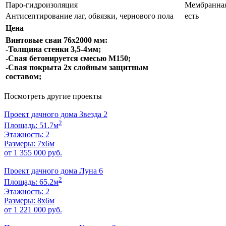
Паро-гидроизоляция
Мембранная
Антисептирование лаг, обвязки, чернового пола
есть
Цена
Винтовые сваи 76х2000 мм:
-Толщина стенки 3,5-4мм;
-Свая бетонируется смесью М150;
-Свая покрыта 2х слойным защитным
составом;
Посмотреть другие проекты
Проект дачного дома Звезда 2
2
Площадь: 51.7м
Этажность: 2
Размеры: 7х6м
от 1 355 000 руб.
Проект дачного дома Луна 6
2
Площадь: 65.2м
Этажность: 2
Размеры: 8х6м
от 1 221 000 руб.