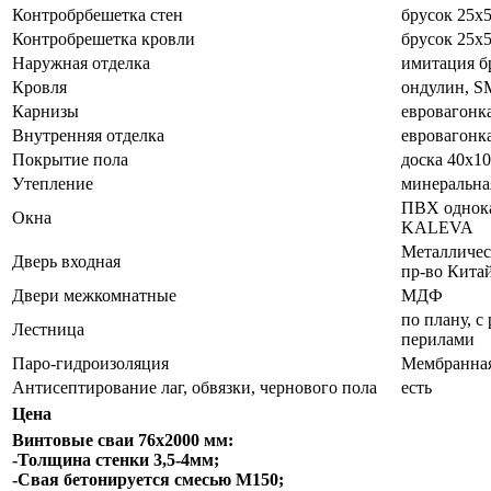
Контробрбешетка стен
брусок 25х5
Контробрешетка кровли
брусок 25х5
Наружная отделка
имитация б
Кровля
ондулин, 
Карнизы
евровагонк
Внутренняя отделка
евровагонк
Покрытие пола
доска 40х1
Утепление
минеральна
ПВХ однока
Окна
KALEVA
Металличес
Дверь входная
пр-во Кита
Двери межкомнатные
МДФ
по плану, с
Лестница
перилами
Паро-гидроизоляция
Мембранная
Антисептирование лаг, обвязки, чернового пола
есть
Цена
Винтовые сваи 76х2000 мм:
-Толщина стенки 3,5-4мм;
-Свая бетонируется смесью М150;