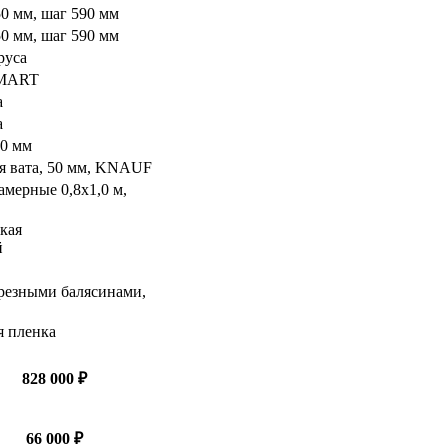
0 мм, шаг 590 мм
0 мм, шаг 590 мм
руса
SMART
а
а
00 мм
я вата, 50 мм, KNAUF
мерные 0,8х1,0 м,
кая
й
 резными балясинами,
 пленка
828 000 ₽
66 000 ₽