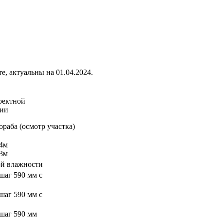
, актуальны на 01.04.2024.
оектной
ментации
ораба (осмотр участка)
,4м
,3м
ой влажности
шаг 590 мм с
шаг 590 мм с
 шаг 590 мм