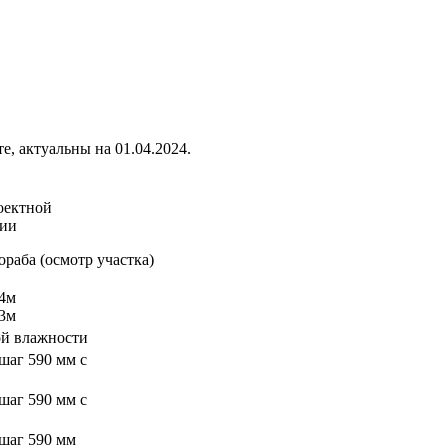
, актуальны на 01.04.2024.
оектной
ментации
ораба (осмотр участка)
,4м
,3м
ой влажности
шаг 590 мм с
шаг 590 мм с
 шаг 590 мм