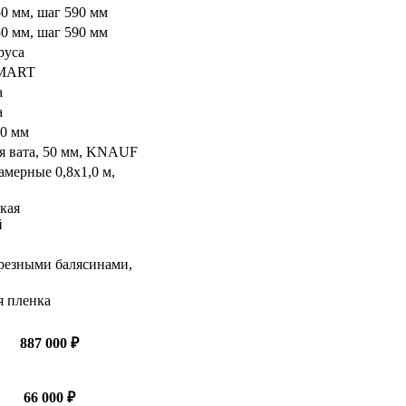
0 мм, шаг 590 мм
0 мм, шаг 590 мм
руса
SMART
а
а
00 мм
я вата, 50 мм, KNAUF
мерные 0,8х1,0 м,
кая
й
 резными балясинами,
 пленка
887 000 ₽
66 000 ₽