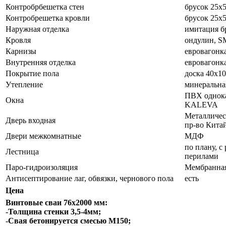
Контробрбешетка стен
брусок 25х5
Контробрешетка кровли
брусок 25х5
Наружная отделка
имитация б
Кровля
ондулин, 
Карнизы
евровагонк
Внутренняя отделка
евровагонк
Покрытие пола
доска 40х1
Утепление
минеральна
ПВХ однока
Окна
KALEVA
Металличес
Дверь входная
пр-во Кита
Двери межкомнатные
МДФ
по плану, с
Лестница
перилами
Паро-гидроизоляция
Мембранная
Антисептирование лаг, обвязки, чернового пола
есть
Цена
Винтовые сваи 76х2000 мм:
-Толщина стенки 3,5-4мм;
-Свая бетонируется смесью М150;